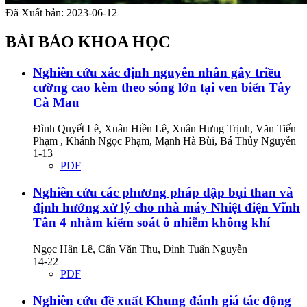
Đã Xuất bản:
2023-06-12
BÀI BÁO KHOA HỌC
Nghiên cứu xác định nguyên nhân gây triều
cường cao kèm theo sóng lớn tại ven biển Tây
Cà Mau
Đình Quyết Lê, Xuân Hiền Lê, Xuân Hưng Trịnh, Văn Tiến
Phạm , Khánh Ngọc Phạm, Mạnh Hà Bùi, Bá Thủy Nguyễn
1-13
PDF
Nghiên cứu các phương pháp dập bụi than và
định hướng xử lý cho nhà máy Nhiệt điện Vĩnh
Tân 4 nhằm kiểm soát ô nhiễm không khí
Ngọc Hân Lê, Cấn Văn Thu, Đình Tuấn Nguyễn
14-22
PDF
Nghiên cứu đề xuất Khung đánh giá tác động