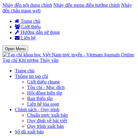
Nhảy đến nội dung chính
Nhảy đến menu điều hướng chính
Nhảy
đến chân trang web
Trang chủ
Giới thiệu
Hướng dẫn sử dụng
Liên hệ
Open Menu
Tạp chí Khí tượng Thủy văn
Trang chủ
Thông tin tạp chí
Giới thiệu chung
Tôn chỉ - Mục đích
Hội đồng biên tập
Ban Biên tập
Liên hệ tòa soạn
Chính sách - Quy trình
Chuẩn mực xuất bản
Quy định về bài viết
Quy trình xuất bản
Số đã xuất bản