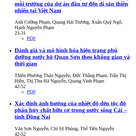
môi trường của dự án đầu tư đến di sản thiên
nhiên tại Việt Nam
Anh Cường Phạm, Quang Hải Trương, Xuân Quý Ngô,
Hạnh Nguyên Phạm
23-31
PDF
Đánh giá và mô hình hóa hiện trạng phú
dưỡng nước hồ Quan Sơn theo không gian và
thời gian
Thiên Phương Thảo Nguyễn, Đức Thắng Phạm, Trần Thị
Hiền, Thị Thu Hà Nguyễn, Quang Vinh Phạm
42-52
PDF
Xác định ảnh hưởng của nhiệt độ đến tốc độ
phân hủy chất hữu cơ trong nước sông Cái –
tỉnh Đồng Nai
Văn Sơn Nguyễn, Chí Sỹ Phùng, Thế Tiến Nguyễn
42-52