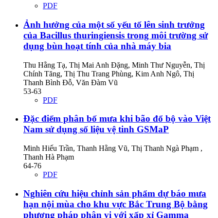
PDF
Ảnh hưởng của một số yếu tố lên sinh trưởng
của Bacillus thuringiensis trong môi trường sử
dụng bùn hoạt tính của nhà máy bia
Thu Hằng Tạ, Thị Mai Anh Đặng, Minh Thư Nguyễn, Thị
Chính Tăng, Thị Thu Trang Phùng, Kim Anh Ngô, Thị
Thanh Bình Đỗ, Văn Đàm Vũ
53-63
PDF
Đặc điểm phân bố mưa khi bão đổ bộ vào Việt
Nam sử dụng số liệu vệ tinh GSMaP
Minh Hiếu Trần, Thanh Hằng Vũ, Thị Thanh Ngà Phạm ,
Thanh Hà Phạm
64-76
PDF
Nghiên cứu hiệu chỉnh sản phẩm dự báo mưa
hạn nội mùa cho khu vực Bắc Trung Bộ bằng
phương pháp phân vị với xấp xỉ Gamma