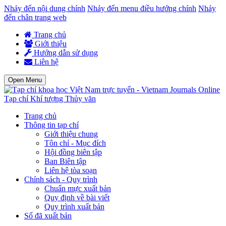
Nhảy đến nội dung chính
Nhảy đến menu điều hướng chính
Nhảy
đến chân trang web
Trang chủ
Giới thiệu
Hướng dẫn sử dụng
Liên hệ
Open Menu
Tạp chí Khí tượng Thủy văn
Trang chủ
Thông tin tạp chí
Giới thiệu chung
Tôn chỉ - Mục đích
Hội đồng biên tập
Ban Biên tập
Liên hệ tòa soạn
Chính sách - Quy trình
Chuẩn mực xuất bản
Quy định về bài viết
Quy trình xuất bản
Số đã xuất bản