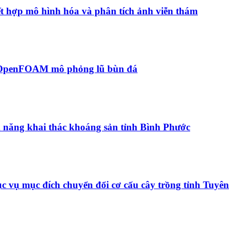
kết hợp mô hình hóa và phân tích ảnh viễn thám
OpenFOAM mô phỏng lũ bùn đá
m năng khai thác khoáng sản tỉnh Bình Phước
c vụ mục đích chuyển đổi cơ cấu cây trồng tỉnh Tuyê