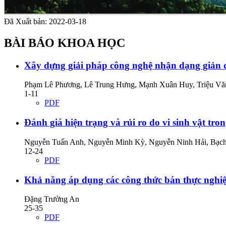
Đã Xuất bản:
2022-03-18
BÀI BÁO KHOA HỌC
Xây dựng giải pháp công nghệ nhận dạng giản 
Phạm Lê Phương, Lê Trung Hưng, Mạnh Xuân Huy, Triệu Vă
1-11
PDF
Đánh giá hiện trạng và rủi ro do vi sinh vật tro
Nguyễn Tuấn Anh, Nguyễn Minh Kỳ, Nguyễn Ninh Hải, Bạc
12-24
PDF
Khả năng áp dụng các công thức bán thực nghiệ
Đặng Trường An
25-35
PDF