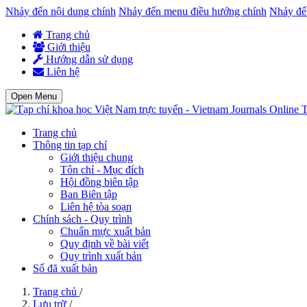
Nhảy đến nội dung chính
Nhảy đến menu điều hướng chính
Nhảy đế
Trang chủ
Giới thiệu
Hướng dẫn sử dụng
Liên hệ
Open Menu
T
Trang chủ
Thông tin tạp chí
Giới thiệu chung
Tôn chỉ - Mục đích
Hội đồng biên tập
Ban Biên tập
Liên hệ tòa soạn
Chính sách - Quy trình
Chuẩn mực xuất bản
Quy định về bài viết
Quy trình xuất bản
Số đã xuất bản
Trang chủ
/
Lưu trữ
/