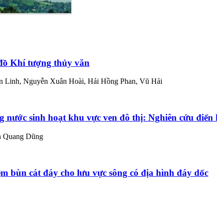
đồ Khí tượng thủy văn
n Linh, Nguyễn Xuân Hoài, Hải Hồng Phan, Vũ Hải
ng nước sinh hoạt khu vực ven đô thị: Nghiên cứu điển 
h Quang Dũng
m bùn cát đáy cho lưu vực sông có địa hình đáy dốc