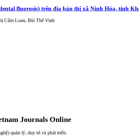
dental fluorosis) trên địa bàn thị xã Ninh Hòa, tỉnh 
hị Cẩm Loan, Bùi Thế Vinh
ietnam Journals Online
) quản lý, duy trì và phát triển.