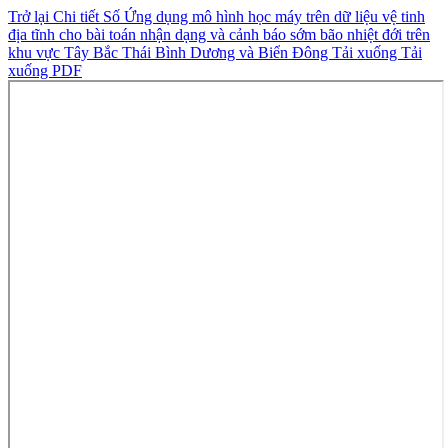
Trở lại Chi tiết Số
Ứng dụng mô hình học máy trên dữ liệu vệ tinh
địa tĩnh cho bài toán nhận dạng và cảnh báo sớm bão nhiệt đới trên
khu vực Tây Bắc Thái Bình Dương và Biển Đông
Tải xuống
Tải
xuống PDF