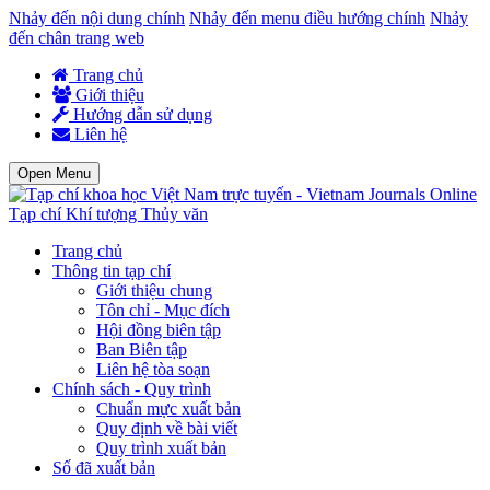
Nhảy đến nội dung chính
Nhảy đến menu điều hướng chính
Nhảy
đến chân trang web
Trang chủ
Giới thiệu
Hướng dẫn sử dụng
Liên hệ
Open Menu
Tạp chí Khí tượng Thủy văn
Trang chủ
Thông tin tạp chí
Giới thiệu chung
Tôn chỉ - Mục đích
Hội đồng biên tập
Ban Biên tập
Liên hệ tòa soạn
Chính sách - Quy trình
Chuẩn mực xuất bản
Quy định về bài viết
Quy trình xuất bản
Số đã xuất bản