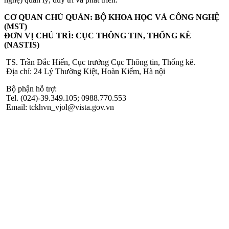
CƠ QUAN CHỦ QUẢN: BỘ KHOA HỌC VÀ CÔNG NGHỆ
(MST)
ĐƠN VỊ CHỦ TRÌ: CỤC THÔNG TIN, THỐNG KÊ
(NASTIS)
TS. Trần Đắc Hiến, Cục trưởng Cục Thông tin, Thống kê.
Địa chỉ: 24 Lý Thường Kiệt, Hoàn Kiếm, Hà nội
Bộ phận hỗ trợ:
Tel. (024)-39.349.105; 0988.770.553
Email: tckhvn_vjol@vista.gov.vn