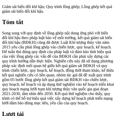
Giám sát biến đổi khí hậu; Quy trình lồng ghép; Lồng ghép kết quả
giám sát biến đổi khí hậu.
Tóm tắt
Song song với quy định về lồng ghép nội dung ứng phó với biến
đổi khí hậu theo pháp luật bảo vệ môi trường, kết quả giám sát biến
đổi khí hậu (BĐKH) cũng đã được Luật Khí tượng thủy văn năm
2015 yêu cầu phải lồng ghép vào chiến lược, quy hoạch, kế hoạch.
Để tuân thủ đúng quy định của pháp luật và đảm bảo tính hiệu quả
của việc lồng ghép các vấn đề của BĐKH cần phải xây dựng các
quy trình hướng dẫn thực hiện. Nghiên cứu này đã sử dụng phương
pháp xác định mối quan hệ giữa kết quả giám sát BĐKH và quy
trình chiến lược, quy hoạch, kế hoạch, đồng thời tham khảo, kế thừa
kết quả nghiên cứu có liên quan, nhóm tác giả đã đề xuất quy trình
gồm 05 bước lồng ghép kết quả giám sát BĐKH vào chiến lược,
quy hoạch, kế hoạch và áp dụng thử nghiệm vào kế hoạch triển khai
quy hoạch mạng lưới trạm khí tượng thủy văn quốc gia giai đoạn
2021-2030, tầm nhìn đến 2050. Kết quả thử nghiệm cho thấy, quy
trình có thể hỗ trợ hiệu quả việc xây dựng kế hoạch phát triển mạng
lưới đảm bảo đúng mục tiêu, yêu cầu của quy hoạch.
Lượt tải