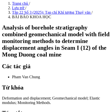
Trang chủ
/
Lưu trữ
/
Tập 22 Số 3 (2025): Tạp chí Khí tượng Thuỷ văn
/
BÀI BÁO KHOA HỌC
Analysis of borehole stratigraphy
combined geomechanical model with field
monitoring methods to determine
displacement angles in Seam I (12) of the
Mong Duong coal mine
Các tác giả
Pham Van Chung
Từ khóa
Deformation and displacement; Geomechanical model; Elastic
modulus; Monitoring Methods.