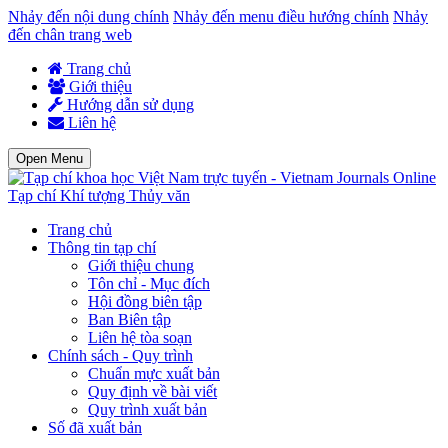
Nhảy đến nội dung chính
Nhảy đến menu điều hướng chính
Nhảy
đến chân trang web
Trang chủ
Giới thiệu
Hướng dẫn sử dụng
Liên hệ
Open Menu
Tạp chí Khí tượng Thủy văn
Trang chủ
Thông tin tạp chí
Giới thiệu chung
Tôn chỉ - Mục đích
Hội đồng biên tập
Ban Biên tập
Liên hệ tòa soạn
Chính sách - Quy trình
Chuẩn mực xuất bản
Quy định về bài viết
Quy trình xuất bản
Số đã xuất bản