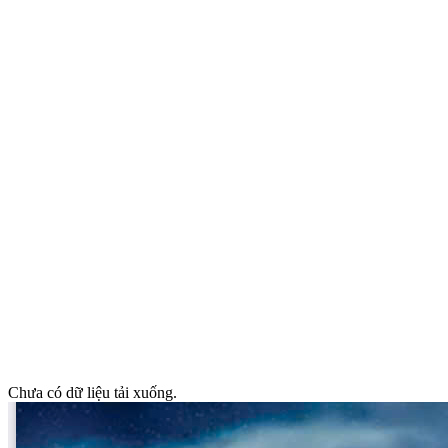
Chưa có dữ liệu tải xuống.