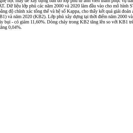
nghệ học máy để xây dựng bản đồ lớp phủ từ ảnh viễn thám phục vụ đán
AT. Dữ liệu lớp phủ các năm 2000 và 2020 làm đầu vào cho mô hình S
ng độ chính xác tổng thể và hệ số Kappa, cho thấy kết quả giải đoán 
KB1) và năm 2020 (KB2). Lớp phủ xây dựng tại thời điểm năm 2000 và
cây bụi - cỏ giảm 11,60%. Dòng chảy trong KB2 tăng lên so với KB1 tr
tăng 0,04%.