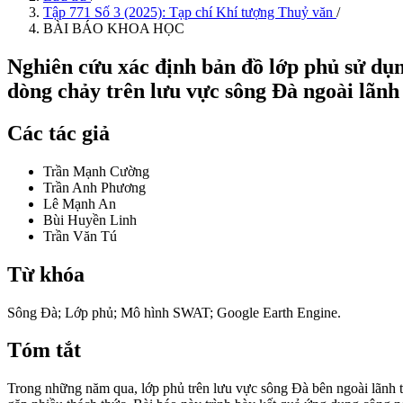
Tập 771 Số 3 (2025): Tạp chí Khí tượng Thuỷ văn
/
BÀI BÁO KHOA HỌC
Nghiên cứu xác định bản đồ lớp phủ sử dụn
dòng chảy trên lưu vực sông Đà ngoài lãnh
Các tác giả
Trần Mạnh Cường
Trần Anh Phương
Lê Mạnh An
Bùi Huyền Linh
Trần Văn Tú
Từ khóa
Sông Đà; Lớp phủ; Mô hình SWAT; Google Earth Engine.
Tóm tắt
Trong những năm qua, lớp phủ trên lưu vực sông Đà bên ngoài lãnh t