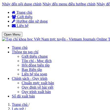
Nhảy đến nội dung chính
Nhảy đến menu điều hướng chính
Nhảy đế
Trang chủ
Giới thiệu
Hướng dẫn sử dụng
Liên hệ
Open Menu
T
Trang chủ
Thông tin tạp chí
Giới thiệu chung
Tôn chỉ - Mục đích
Hội đồng biên tập
Ban Biên tập
Liên hệ tòa soạn
Chính sách - Quy trình
Chuẩn mực xuất bản
Quy định về bài viết
Quy trình xuất bản
Số đã xuất bản
Trang chủ
/
Lưu trữ
/