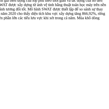
h giá biến động của lớp phủ theo thời gian và tác động của nó đến
WAT được xây dựng từ ảnh vệ tinh bằng thuật toán học máy trên nền
ảnh tương đối tốt. Mô hình SWAT được thiết lập để so sánh sự thay
 năm 2020 cho thấy diện tích khu vực xây dựng tăng 866,92%, rừng
ên phần lớn các tiểu lưu vực khi xét trong cả năm. Mùa khô dòng