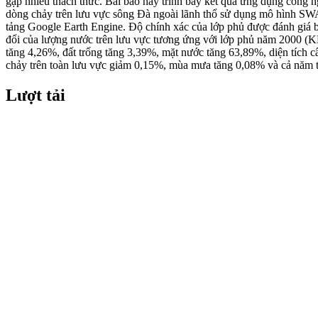
gặp nhiều thách thức. Bài báo này trình bày kết quả ứng dụng công 
dòng chảy trên lưu vực sông Đà ngoài lãnh thổ sử dụng mô hình SW
tảng Google Earth Engine. Độ chính xác của lớp phủ được đánh giá bằ
đổi của lượng nước trên lưu vực tương ứng với lớp phủ năm 2000 (
tăng 4,26%, đất trống tăng 3,39%, mặt nước tăng 63,89%, diện tích 
chảy trên toàn lưu vực giảm 0,15%, mùa mưa tăng 0,08% và cả năm 
Lượt tải