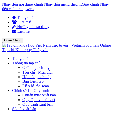
Nhảy đến nội dung chính
Nhảy đến menu điều hướng chính
Nhảy
đến chân trang web
Trang chủ
Giới thiệu
Hướng dẫn sử dụng
Liên hệ
Open Menu
Tạp chí Khí tượng Thủy văn
Trang chủ
Thông tin tạp chí
Giới thiệu chung
Tôn chỉ - Mục đích
Hội đồng biên tập
Ban Biên tập
Liên hệ tòa soạn
Chính sách - Quy trình
Chuẩn mực xuất bản
Quy định về bài viết
Quy trình xuất bản
Số đã xuất bản