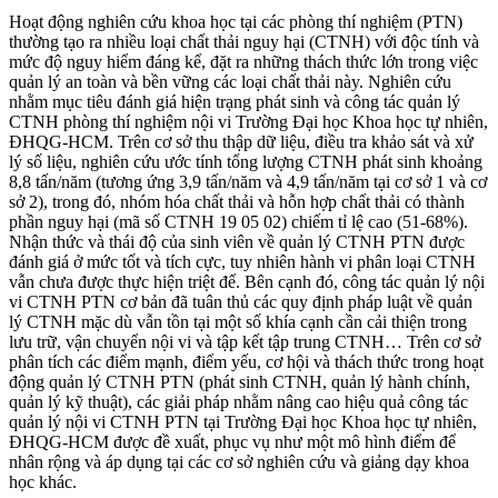
Hoạt động nghiên cứu khoa học tại các phòng thí nghiệm (PTN)
thường tạo ra nhiều loại chất thải nguy hại (CTNH) với độc tính và
mức độ nguy hiểm đáng kể, đặt ra những thách thức lớn trong việc
quản lý an toàn và bền vững các loại chất thải này. Nghiên cứu
nhằm mục tiêu đánh giá hiện trạng phát sinh và công tác quản lý
CTNH phòng thí nghiệm nội vi Trường Đại học Khoa học tự nhiên,
ĐHQG-HCM. Trên cơ sở thu thập dữ liệu, điều tra khảo sát và xử
lý số liệu, nghiên cứu ước tính tổng lượng CTNH phát sinh khoảng
8,8 tấn/năm (tương ứng 3,9 tấn/năm và 4,9 tấn/năm tại cơ sở 1 và cơ
sở 2), trong đó, nhóm hóa chất thải và hỗn hợp chất thải có thành
phần nguy hại (mã số CTNH 19 05 02) chiếm tỉ lệ cao (51-68%).
Nhận thức và thái độ của sinh viên về quản lý CTNH PTN được
đánh giá ở mức tốt và tích cực, tuy nhiên hành vi phân loại CTNH
vẫn chưa được thực hiện triệt để. Bên cạnh đó, công tác quản lý nội
vi CTNH PTN cơ bản đã tuân thủ các quy định pháp luật về quản
lý CTNH mặc dù vẫn tồn tại một số khía cạnh cần cải thiện trong
lưu trữ, vận chuyển nội vi và tập kết tập trung CTNH… Trên cơ sở
phân tích các điểm mạnh, điểm yếu, cơ hội và thách thức trong hoạt
động quản lý CTNH PTN (phát sinh CTNH, quản lý hành chính,
quản lý kỹ thuật), các giải pháp nhằm nâng cao hiệu quả công tác
quản lý nội vi CTNH PTN tại Trường Đại học Khoa học tự nhiên,
ĐHQG-HCM được đề xuất, phục vụ như một mô hình điểm để
nhân rộng và áp dụng tại các cơ sở nghiên cứu và giảng dạy khoa
học khác.