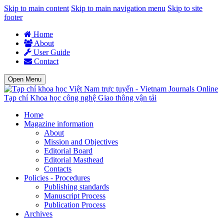
Skip to main content
Skip to main navigation menu
Skip to site
footer
Home
About
User Guide
Contact
Open Menu
Tạp chí Khoa học công nghệ Giao thông vận tải
Home
Magazine information
About
Mission and Objectives
Editorial Board
Editorial Masthead
Contacts
Policies - Procedures
Publishing standards
Manuscript Process
Publication Process
Archives