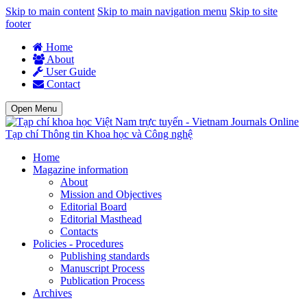
Skip to main content
Skip to main navigation menu
Skip to site
footer
Home
About
User Guide
Contact
Open Menu
Tạp chí Thông tin Khoa học và Công nghệ
Home
Magazine information
About
Mission and Objectives
Editorial Board
Editorial Masthead
Contacts
Policies - Procedures
Publishing standards
Manuscript Process
Publication Process
Archives