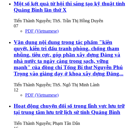
Một số kết quả từ hội thi sáng tạo kỹ thuật tỉnh
Quảng Bình lần thứ X
Tiến Thành Nguyễn; ThS. Trần Thị Hồng Duyên
07
PDF (Vietnamese)
Vận dụng nội dung trong tác phẩm "kiên
quyết, kiên trì đấu tranh phòng, chống tham
nhũng, tiêu cực, góp phần xây dựng Đảng và
nhà nước ta ngày càng trong sạch, vững
mạnh" của đồng chí Tổng Bí thư Nguyễn Phú
Trọng vào giảng dạy ở khoa xây dựng Đảng...
Tiến Thành Nguyễn; ThS. Ngô Thị Minh Lành
12
PDF (Vietnamese)
Hoạt động chuyển đổi số trong lĩnh vực lưu trữ
tại trung tâm lưu trữ lịch sử tỉnh Quảng Bình
Tiến Thành Nguyễn; Phạm Tân Dân