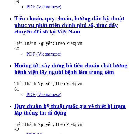
59
PDF (Vietnamese)
Tiêu chuẩn, quy chuẩn, hướng dẫn kỹ thuật
phục vụ phát triển chính phủ số, thúc đẩy
chuyển đổi số tại Việt Nam
Tiến Thành Nguyễn; Theo Vietq.vn
60
PDF (Vietnamese)
Hướng tới xây dựng bộ tiêu chuẩn chất lượng
bệnh viện lấy người bệnh làm trung tâm
Tiến Thành Nguyễn; Theo Vietq.vn
61
PDF (Vietnamese)
Quy chuẩn kỹ thuật quốc gia về thiết bị trạm
lặp thông tin di động
Tiến Thành Nguyễn; Theo Vietq.vn
62