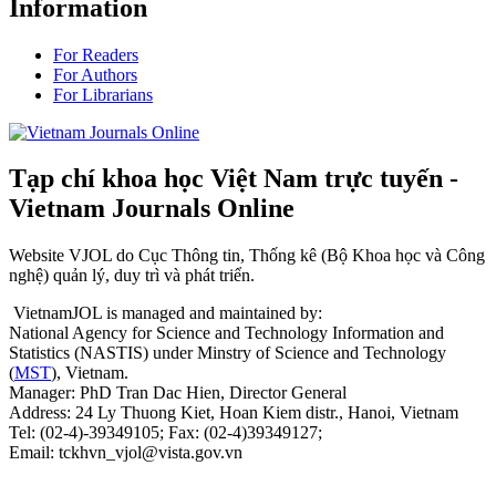
Information
For Readers
For Authors
For Librarians
Tạp chí khoa học Việt Nam trực tuyến -
Vietnam Journals Online
Website VJOL do Cục Thông tin, Thống kê (Bộ Khoa học và Công
nghệ) quản lý, duy trì và phát triển.
VietnamJOL is managed and maintained by:
National Agency for Science and Technology Information and
Statistics (NASTIS) under Minstry of Science and Technology
(
MST
), Vietnam.
Manager: PhD Tran Dac Hien, Director General
Address: 24 Ly Thuong Kiet, Hoan Kiem distr., Hanoi, Vietnam
Tel: (02-4)-39349105; Fax: (02-4)39349127;
Email: tckhvn_vjol@vista.gov.vn