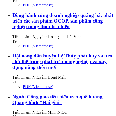
16
PDF (Vietnamese)
Đồng hành cùng doanh nghiệp quảng bá, phát
triển các sản phẩm OCOP, sản phẩm công
nghiệp nông thôn tiêu biểu
Tiến Thành Nguyễn; Hoàng Thị Hải Vinh
19
PDF (Vietnamese)
Hội nông dân huyện Lệ Thủy phát huy vai trò
chủ thể trong phát triển nông nghiệp và xây
dựng nông thôn mới
Tiến Thành Nguyễn; Hồng Mến
21
PDF (Vietnamese)
Người Công giáo tiêu biểu trên quê hương
Quảng bình "Hai giỏi"
Tiến Thành Nguyễn; Minh Ngọc