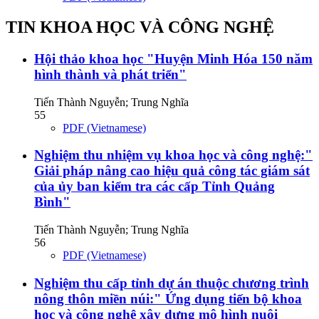
TIN KHOA HỌC VÀ CÔNG NGHỆ
Hội thảo khoa học "Huyện Minh Hóa 150 năm
hình thành và phát triển"
Tiến Thành Nguyễn; Trung Nghĩa
55
PDF (Vietnamese)
Nghiệm thu nhiệm vụ khoa học và công nghệ:"
Giải pháp nâng cao hiệu quả công tác giám sát
của ủy ban kiểm tra các cấp Tỉnh Quảng
Bình"
Tiến Thành Nguyễn; Trung Nghĩa
56
PDF (Vietnamese)
Nghiệm thu cấp tỉnh dự án thuộc chương trình
nông thôn miền núi:" Ứng dụng tiến bộ khoa
học và công nghệ xây dựng mô hình nuôi