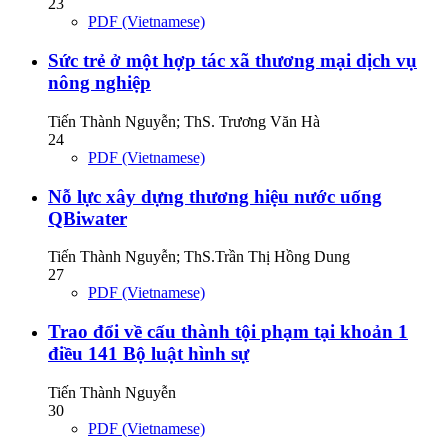
23
PDF (Vietnamese)
Sức trẻ ở một hợp tác xã thương mại dịch vụ
nông nghiệp
Tiến Thành Nguyễn; ThS. Trương Văn Hà
24
PDF (Vietnamese)
Nỗ lực xây dựng thương hiệu nước uống
QBiwater
Tiến Thành Nguyễn; ThS.Trần Thị Hồng Dung
27
PDF (Vietnamese)
Trao đổi về cấu thành tội phạm tại khoản 1
điều 141 Bộ luật hình sự
Tiến Thành Nguyễn
30
PDF (Vietnamese)