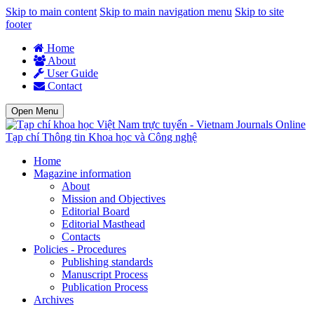
Skip to main content
Skip to main navigation menu
Skip to site
footer
Home
About
User Guide
Contact
Open Menu
Tạp chí Thông tin Khoa học và Công nghệ
Home
Magazine information
About
Mission and Objectives
Editorial Board
Editorial Masthead
Contacts
Policies - Procedures
Publishing standards
Manuscript Process
Publication Process
Archives