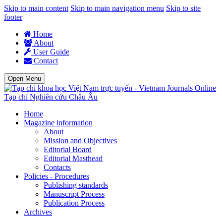
Skip to main content
Skip to main navigation menu
Skip to site
footer
Home
About
User Guide
Contact
Open Menu
Tạp chí Nghiên cứu Châu Âu
Home
Magazine information
About
Mission and Objectives
Editorial Board
Editorial Masthead
Contacts
Policies - Procedures
Publishing standards
Manuscript Process
Publication Process
Archives