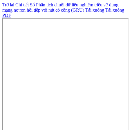
Trở lại Chi tiết Số
Phân tích chuỗi dữ liệu nghiệm triều sử dụng
mạng nơ ron hồi tiếp với nút có cổng (GRU)
Tải xuống
Tải xuống
PDF