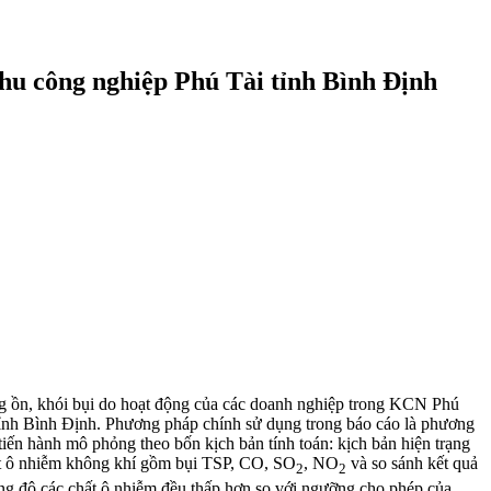
u công nghiệp Phú Tài tỉnh Bình Định
ng ồn, khói bụi do hoạt động của các doanh nghiệp trong KCN Phú
tỉnh Bình Định. Phương pháp chính sử dụng trong báo cáo là phương
tiến hành mô phỏng theo bốn kịch bản tính toán: kịch bản hiện trạng
hất ô nhiễm không khí gồm bụi TSP, CO, SO
, NO
và so sánh kết quả
2
2
 độ các chất ô nhiễm đều thấp hơn so với ngưỡng cho phép của