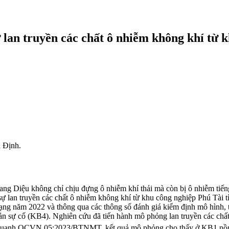
 truyền các chất ô nhiễm không khí từ kh
 Định.
ang Diệu không chỉ chịu đựng ô nhiễm khí thải mà còn bị ô nhiễm tiế
ự lan truyền các chất ô nhiễm không khí từ khu công nghiệp Phú Tài 
trạng năm 2022 và thông qua các thông số đánh giá kiểm định mô hình, 
bản sự cố (KB4). Nghiên cứu đã tiến hành mô phỏng lan truyền các c
g quanh QCVN 05:2023/BTNMT, kết quả mô phỏng cho thấy ở KB1 nồng