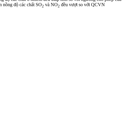
 nồng độ các chất SO
và NO
đều vượt so với QCVN
2
2