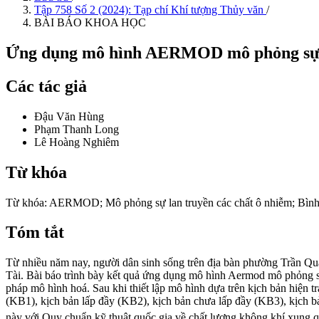
Tập 758 Số 2 (2024): Tạp chí Khí tượng Thủy văn
/
BÀI BÁO KHOA HỌC
Ứng dụng mô hình AERMOD mô phỏng sự lan
Các tác giả
Đậu Văn Hùng
Phạm Thanh Long
Lê Hoàng Nghiêm
Từ khóa
Từ khóa: AERMOD; Mô phỏng sự lan truyền các chất ô nhiễm; Bình
Tóm tắt
Từ nhiều năm nay, người dân sinh sống trên địa bàn phường Trần Qu
Tài. Bài báo trình bày kết quả ứng dụng mô hình Aermod mô phỏng s
pháp mô hình hoá. Sau khi thiết lập mô hình dựa trên kịch bản hiện 
(KB1), kịch bản lấp đầy (KB2), kịch bản chưa lấp đầy (KB3), kịch 
này với Quy chuẩn kỹ thuật quốc gia về chất lượng không khí xun