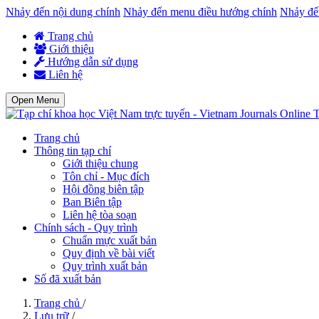
Nhảy đến nội dung chính
Nhảy đến menu điều hướng chính
Nhảy đế
Trang chủ
Giới thiệu
Hướng dẫn sử dụng
Liên hệ
Open Menu
T
Trang chủ
Thông tin tạp chí
Giới thiệu chung
Tôn chỉ - Mục đích
Hội đồng biên tập
Ban Biên tập
Liên hệ tòa soạn
Chính sách - Quy trình
Chuẩn mực xuất bản
Quy định về bài viết
Quy trình xuất bản
Số đã xuất bản
Trang chủ
/
Lưu trữ
/