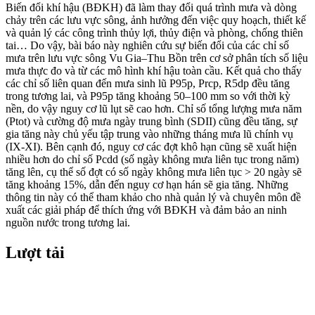
Biến đổi khí hậu (BĐKH) đã làm thay đổi quá trình mưa và dòng
chảy trên các lưu vực sông, ảnh hưởng đến việc quy hoạch, thiết kế
và quản lý các công trình thủy lợi, thủy điện và phòng, chống thiên
tai… Do vậy, bài báo này nghiên cứu sự biến đổi của các chỉ số
mưa trên lưu vực sông Vu Gia–Thu Bồn trên cơ sở phân tích số liệu
mưa thực đo và từ các mô hình khí hậu toàn cầu. Kết quả cho thấy
các chỉ số liên quan đến mưa sinh lũ P95p, Prcp, R5dp đều tăng
trong tương lai, và P95p tăng khoảng 50–100 mm so với thời kỳ
nền, do vậy nguy cơ lũ lụt sẽ cao hơn. Chỉ số tổng lượng mưa năm
(Ptot) và cường độ mưa ngày trung bình (SDII) cũng đều tăng, sự
gia tăng này chủ yếu tập trung vào những tháng mưa lũ chính vụ
(IX-XI). Bên cạnh đó, nguy cơ các đợt khô hạn cũng sẽ xuất hiện
nhiều hơn do chỉ số Pcdd (số ngày không mưa liên tục trong năm)
tăng lên, cụ thể số đợt có số ngày không mưa liên tục > 20 ngày sẽ
tăng khoảng 15%, dẫn đến nguy cơ hạn hán sẽ gia tăng. Những
thông tin này có thể tham khảo cho nhà quản lý và chuyên môn đề
xuất các giải pháp để thích ứng với BĐKH và đảm bảo an ninh
nguồn nước trong tương lai.
Lượt tải