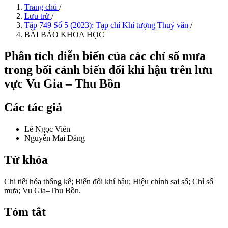
Trang chủ
/
Lưu trữ
/
Tập 749 Số 5 (2023): Tạp chí Khí tượng Thuỷ văn
/
BÀI BÁO KHOA HỌC
Phân tích diễn biến của các chỉ số mưa
trong bối cảnh biến đổi khí hậu trên lưu
vực Vu Gia – Thu Bồn
Các tác giả
Lê Ngọc Viên
Nguyễn Mai Đăng
Từ khóa
Chi tiết hóa thống kê; Biến đổi khí hậu; Hiệu chỉnh sai số; Chỉ số
mưa; Vu Gia–Thu Bồn.
Tóm tắt