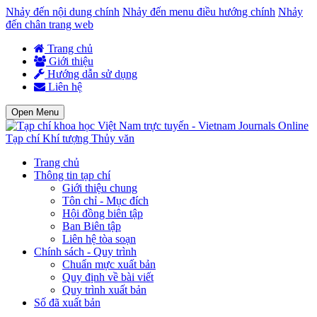
Nhảy đến nội dung chính
Nhảy đến menu điều hướng chính
Nhảy
đến chân trang web
Trang chủ
Giới thiệu
Hướng dẫn sử dụng
Liên hệ
Open Menu
Tạp chí Khí tượng Thủy văn
Trang chủ
Thông tin tạp chí
Giới thiệu chung
Tôn chỉ - Mục đích
Hội đồng biên tập
Ban Biên tập
Liên hệ tòa soạn
Chính sách - Quy trình
Chuẩn mực xuất bản
Quy định về bài viết
Quy trình xuất bản
Số đã xuất bản