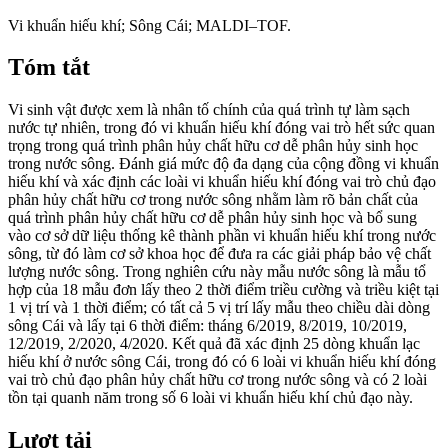
Vi khuẩn hiếu khí; Sông Cái; MALDI–TOF.
Tóm tắt
Vi sinh vật được xem là nhân tố chính của quá trình tự làm sạch
nước tự nhiên, trong đó vi khuẩn hiếu khí đóng vai trò hết sức quan
trọng trong quá trình phân hủy chất hữu cơ dễ phân hủy sinh học
trong nước sông. Đánh giá mức độ đa dạng của cộng đồng vi khuẩn
hiếu khí và xác định các loài vi khuẩn hiếu khí đóng vai trò chủ đạo
phân hủy chất hữu cơ trong nước sông nhằm làm rõ bản chất của
quá trình phân hủy chất hữu cơ dễ phân hủy sinh học và bổ sung
vào cơ sở dữ liệu thống kê thành phần vi khuẩn hiếu khí trong nước
sông, từ đó làm cơ sở khoa học để đưa ra các giải pháp bảo vệ chất
lượng nước sông. Trong nghiên cứu này mẫu nước sông là mẫu tổ
hợp của 18 mẫu đơn lấy theo 2 thời điểm triều cường và triều kiệt tại
1 vị trí và 1 thời điểm; có tất cả 5 vị trí lấy mẫu theo chiều dài dòng
sông Cái và lấy tại 6 thời điểm: tháng 6/2019, 8/2019, 10/2019,
12/2019, 2/2020, 4/2020. Kết quả đã xác định 25 dòng khuẩn lạc
hiếu khí ở nước sông Cái, trong đó có 6 loài vi khuẩn hiếu khí đóng
vai trò chủ đạo phân hủy chất hữu cơ trong nước sông và có 2 loài
tồn tại quanh năm trong số 6 loài vi khuẩn hiếu khí chủ đạo này.
Lượt tải