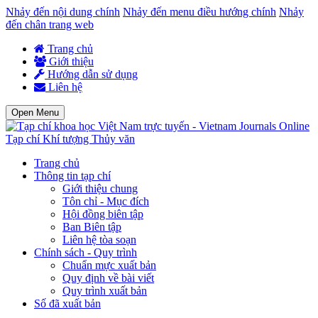
Nhảy đến nội dung chính
Nhảy đến menu điều hướng chính
Nhảy
đến chân trang web
Trang chủ
Giới thiệu
Hướng dẫn sử dụng
Liên hệ
Open Menu
Tạp chí Khí tượng Thủy văn
Trang chủ
Thông tin tạp chí
Giới thiệu chung
Tôn chỉ - Mục đích
Hội đồng biên tập
Ban Biên tập
Liên hệ tòa soạn
Chính sách - Quy trình
Chuẩn mực xuất bản
Quy định về bài viết
Quy trình xuất bản
Số đã xuất bản