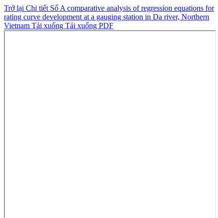
Trở lại Chi tiết Số
A comparative analysis of regression equations for
rating curve development at a gauging station in Da river, Northern
Vietnam
Tải xuống
Tải xuống PDF