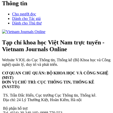
Thông tin
Cho người đọc
Dành cho Tác giả
Dành cho Thủ thư
Tạp chí khoa học Việt Nam trực tuyến -
Vietnam Journals Online
Website VJOL do Cục Thông tin, Thống kê (Bộ Khoa học và Công
nghệ) quản lý, duy trì và phát triển.
CƠ QUAN CHỦ QUẢN: BỘ KHOA HỌC VÀ CÔNG NGHỆ
(MST)
ĐƠN VỊ CHỦ TRÌ: CỤC THÔNG TIN, THỐNG KÊ
(NASTIS)
TS. Trần Đắc Hiến, Cục trưởng Cục Thông tin, Thống kê.
Địa chỉ: 24 Lý Thường Kiệt, Hoàn Kiếm, Hà nội
Bộ phận hỗ trợ:
Tel. (024)-39.349.105; 0988.770.553