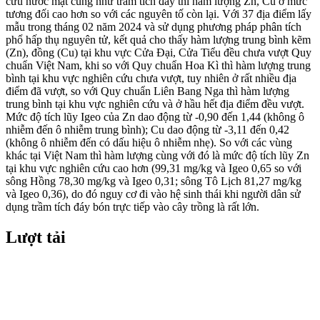
cứu nước mặt cũng như trầm tích đáy thì hàm lượng Zn, Cu ở mức
tương đối cao hơn so với các nguyên tố còn lại. Với 37 địa điểm lấy
mẫu trong tháng 02 năm 2024 và sử dụng phương pháp phân tích
phổ hấp thụ nguyên tử, kết quả cho thấy hàm lượng trung bình kẽm
(Zn), đồng (Cu) tại khu vực Cửa Đại, Cửa Tiểu đều chưa vượt Quy
chuẩn Việt Nam, khi so với Quy chuẩn Hoa Kì thì hàm lượng trung
bình tại khu vực nghiên cứu chưa vượt, tuy nhiên ở rất nhiều địa
điểm đã vượt, so với Quy chuẩn Liên Bang Nga thì hàm lượng
trung bình tại khu vực nghiên cứu và ở hầu hết địa điểm đều vượt.
Mức độ tích lũy Igeo của Zn dao động từ -0,90 đến 1,44 (không ô
nhiễm đến ô nhiễm trung bình); Cu dao động từ -3,11 đến 0,42
(không ô nhiễm đến có dấu hiệu ô nhiễm nhẹ). So với các vùng
khác tại Việt Nam thì hàm lượng cùng với đó là mức độ tích lũy Zn
tại khu vực nghiên cứu cao hơn (99,31 mg/kg và Igeo 0,65 so với
sông Hồng 78,30 mg/kg và Igeo 0,31; sông Tô Lịch 81,27 mg/kg
và Igeo 0,36), do đó nguy cơ đi vào hệ sinh thái khi người dân sử
dụng trầm tích đáy bón trực tiếp vào cây trồng là rất lớn.
Lượt tải