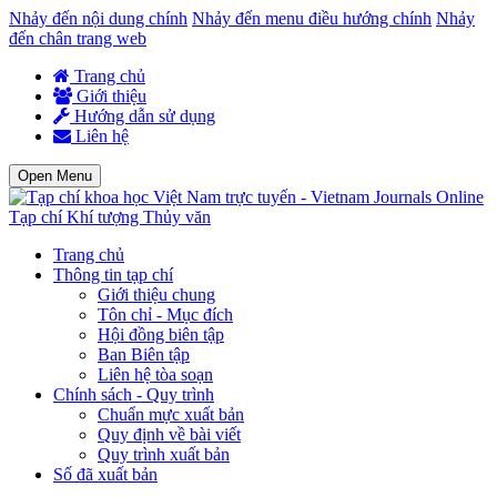
Nhảy đến nội dung chính
Nhảy đến menu điều hướng chính
Nhảy
đến chân trang web
Trang chủ
Giới thiệu
Hướng dẫn sử dụng
Liên hệ
Open Menu
Tạp chí Khí tượng Thủy văn
Trang chủ
Thông tin tạp chí
Giới thiệu chung
Tôn chỉ - Mục đích
Hội đồng biên tập
Ban Biên tập
Liên hệ tòa soạn
Chính sách - Quy trình
Chuẩn mực xuất bản
Quy định về bài viết
Quy trình xuất bản
Số đã xuất bản