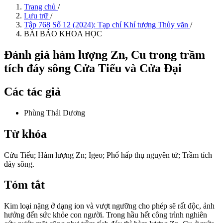
Trang chủ
/
Lưu trữ
/
Tập 768 Số 12 (2024): Tạp chí Khí tượng Thủy văn
/
BÀI BÁO KHOA HỌC
Đánh giá hàm lượng Zn, Cu trong trầm
tích đáy sông Cửa Tiểu và Cửa Đại
Các tác giả
Phùng Thái Dương
Từ khóa
Cửu Tiểu; Hàm lượng Zn; Igeo; Phổ hấp thụ nguyên tử; Trầm tích
đáy sông.
Tóm tắt
Kim loại nặng ở dạng ion và vượt ngưỡng cho phép sẽ rất độc, ảnh
hưởng đến sức khỏe con người. Trong hầu hết công trình nghiên