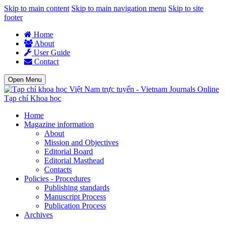
Skip to main content
Skip to main navigation menu
Skip to site
footer
Home
About
User Guide
Contact
Open Menu
Tạp chí Khoa học
Home
Magazine information
About
Mission and Objectives
Editorial Board
Editorial Masthead
Contacts
Policies - Procedures
Publishing standards
Manuscript Process
Publication Process
Archives