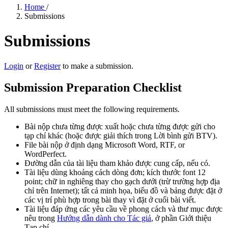
Home
/
Submissions
Submissions
Login
or
Register
to make a submission.
Submission Preparation Checklist
All submissions must meet the following requirements.
Bài nộp chưa từng được xuất hoặc chưa từng được gửi cho
tạp chí khác (hoặc được giải thích trong Lời bình gửi BTV).
File bài nộp ở định dạng Microsoft Word, RTF, or
WordPerfect.
Đường dẫn của tài liệu tham khảo được cung cấp, nếu có.
Tài liệu dùng khoảng cách dòng đơn; kích thước font 12
point; chữ in nghiêng thay cho gạch dưới (trừ trường hợp địa
chỉ trên Internet); tất cả minh họa, biểu đồ và bảng được đặt ở
các vị trí phù hợp trong bài thay vì đặt ở cuối bài viết.
Tài liệu đáp ứng các yêu cầu về phong cách và thư mục được
nêu trong
Hướng dẫn dành cho Tác giả
, ở phần Giới thiệu
Tạp chí.