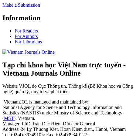
Make a Submission
Information
For Readers
For Authors
For Librarians
Tạp chí khoa học Việt Nam trực tuyến -
Vietnam Journals Online
Website VJOL do Cục Thông tin, Thống kê (Bộ Khoa học và Công
nghệ) quản lý, duy trì và phát triển.
VietnamJOL is managed and maintained by:
National Agency for Science and Technology Information and
Statistics (NASTIS) under Minstry of Science and Technology
(
MST
), Vietnam.
Manager: PhD Tran Dac Hien, Director General
Address: 24 Ly Thuong Kiet, Hoan Kiem distr., Hanoi, Vietnam
Tel: (02-4)-39349105; Fax: (02-4)39349127;