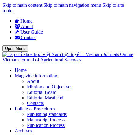
Skip to main content
Skip to main navigation menu
Skip to site
footer
Home
About
User Guide
Contact
Open Menu
Vietnam Journal of Agricultural Sciences
Home
Magazine information
About
Mission and Objectives
Editorial Board
Editorial Masthead
Contacts
Policies - Procedures
Publishing standards
Manuscript Process
Publication Process
Archives