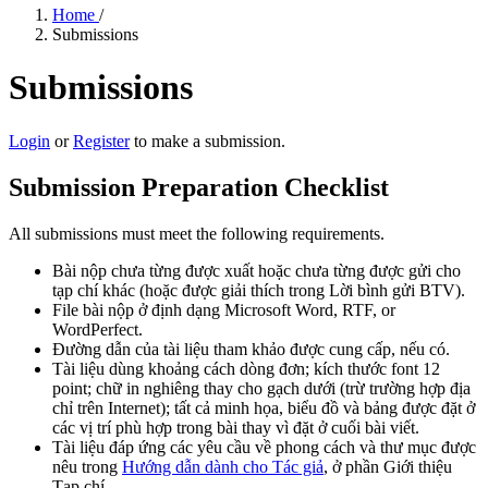
Home
/
Submissions
Submissions
Login
or
Register
to make a submission.
Submission Preparation Checklist
All submissions must meet the following requirements.
Bài nộp chưa từng được xuất hoặc chưa từng được gửi cho
tạp chí khác (hoặc được giải thích trong Lời bình gửi BTV).
File bài nộp ở định dạng Microsoft Word, RTF, or
WordPerfect.
Đường dẫn của tài liệu tham khảo được cung cấp, nếu có.
Tài liệu dùng khoảng cách dòng đơn; kích thước font 12
point; chữ in nghiêng thay cho gạch dưới (trừ trường hợp địa
chỉ trên Internet); tất cả minh họa, biểu đồ và bảng được đặt ở
các vị trí phù hợp trong bài thay vì đặt ở cuối bài viết.
Tài liệu đáp ứng các yêu cầu về phong cách và thư mục được
nêu trong
Hướng dẫn dành cho Tác giả
, ở phần Giới thiệu
Tạp chí.