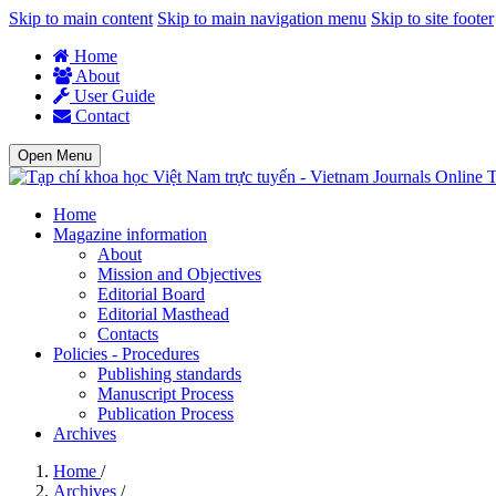
Skip to main content
Skip to main navigation menu
Skip to site footer
Home
About
User Guide
Contact
Open Menu
T
Home
Magazine information
About
Mission and Objectives
Editorial Board
Editorial Masthead
Contacts
Policies - Procedures
Publishing standards
Manuscript Process
Publication Process
Archives
Home
/
Archives
/